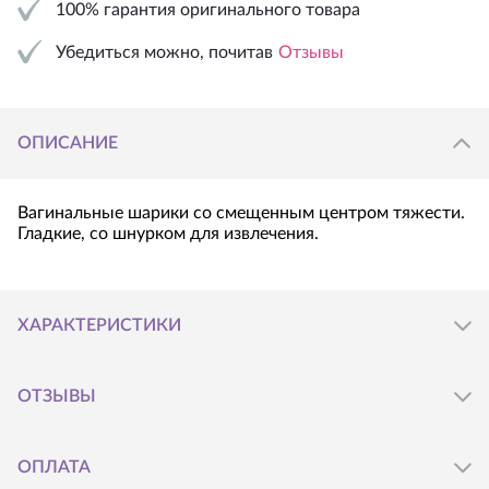
100% гарантия оригинального товара
Убедиться можно, почитав
Отзывы
ОПИСАНИЕ
Вагинальные шарики со смещенным центром тяжести.
Гладкие, со шнурком для извлечения.
ХАРАКТЕРИСТИКИ
ОТЗЫВЫ
Производитель
:
Baile
Оставьте свой отзыв о товаре
Страна
:
Китай
ОПЛАТА
Материал
:
анодированный пластик (ABS)