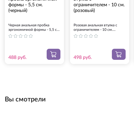
Оплата картой на сайте.
Черная анальная пробка
Розовая анальная втулка с
Оплата на Яндекс.Деньги. Оплатить можно
эргономичной формы - 5,5 см.
ограничителем - 10 см.
онлайн любой банковской картой. Иметь
(черный)
(розовый)
Яндекс-кошелек при этом не обязательно.
Предоставляется ссылка на оплату.
Банковский перевод СБЕРБАНК (возможен
488
руб.
498
руб.
перевод СбербанкОнлайн). Менеджер
сообщит реквизиты при подтверждении
заказа.
QIWI-кошелек: номер +7-925-275-00-60,
оплата банковской картой или с баланса
мобильного телефона.
Вы смотрели
Если ни один из предложенных способов оплаты Вас не
устраивает, свяжитесь с нами. После произведенной
оплаты просьба сообщить нам о ней на
info@smartsextoys.ru
.