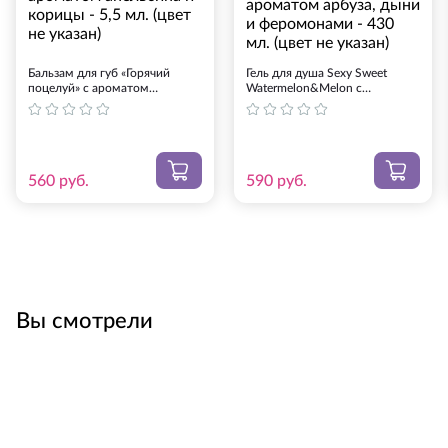
Оплата картой на сайте.
Бальзам для губ «Горячий
Гель для душа Sexy Sweet
Оплата на Яндекс.Деньги. Оплатить можно
поцелуй» с ароматом
Watermelon&Melon с
онлайн любой банковской картой. Иметь
апельсина и корицы - 5,5 мл.
ароматом арбуза, дыни и
(цвет не указан)
Яндекс-кошелек при этом не обязательно.
феромонами - 430 мл. (цвет не
указан)
Предоставляется ссылка на оплату.
Банковский перевод СБЕРБАНК (возможен
560
руб.
590
руб.
перевод СбербанкОнлайн). Менеджер
сообщит реквизиты при подтверждении
заказа.
QIWI-кошелек: номер +7-925-275-00-60,
оплата банковской картой или с баланса
мобильного телефона.
Вы смотрели
Если ни один из предложенных способов оплаты Вас не
устраивает, свяжитесь с нами. После произведенной
оплаты просьба сообщить нам о ней на
info@smartsextoys.ru
.