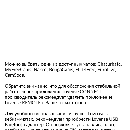
тонко настроить реакцию Вашей игрушки на
количество токенов (в зависимости от количества,
установить время вибрации игрушки и интенсивность
вибрации).
установить контроль вибратора клиентом на нужное
Вам время, просто отправив клиенту ссылку для
управления из Google Extension или Lovense Brouser.
заняться виртуальным сексом в привате, если у
клиента есть
Lovense Max
.
Можно выбрать один из доступных чатов: Chaturbate,
MyFreeCams, Naked, BongaCams, Flirt4Free, EuroLive,
CamSoda.
Обратите внимание, что для обеспечения стабильной
работы через приложение Lovense CONNECT
производитель рекомендует удалить приложение
Lovense REMOTE с Вашего смартфона.
Для удобного использования игрушек Lovense в
вебкам-чатах, рекомендуем приобрести Lovense USB
Bluetooth адаптер. Он позволяет устанавливать все