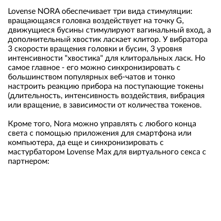
Lovense NORA обеспечивает три вида стимуляции:
вращающаяся головка воздействует на точку G,
движущиеся бусины стимулируют вагинальный вход, а
дополнительный хвостик ласкает клитор. У вибратора
3 скорости вращения головки и бусин, 3 уровня
интенсивности "хвостика" для клиторальных ласк. Но
самое главное - его можно синхронизировать с
большинством популярных веб-чатов и тонко
настроить реакцию прибора на поступающие токены
(длительность, интенсивность воздействия, вибрация
или вращение, в зависимости от количества токенов.
Кроме того, Nora можно управлять с любого конца
света с помощью приложения для смартфона или
компьютера, да еще и синхронизировать с
мастурбатором Lovense Max
для виртуального секса с
партнером:
движения вибратора передаются на мастурбатор:
чем быстрее вы двигаете вибратором, тем выше
частота вибраций мастурбатора и сильнее его
сокращения.