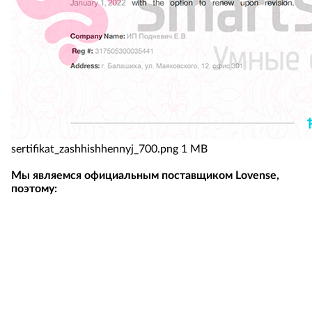
sertifikat_zashhishhennyj_700.png
1 MB
Мы являемся официальным поставщиком Lovense,
поэтому:
Отвечаем за качество товара - предоставляем 1 год
гарантии на брак, как и производитель. В случае
обнаружения брака в течение гарантийного периода
быстро заменим игрушку на новую.
Помогаем с подключением игрушки к приложению
на смартфоне и вебкам-чату. Вышлем инструкцию на
русском языке, если возникнут затруднения -
поможем разобраться!