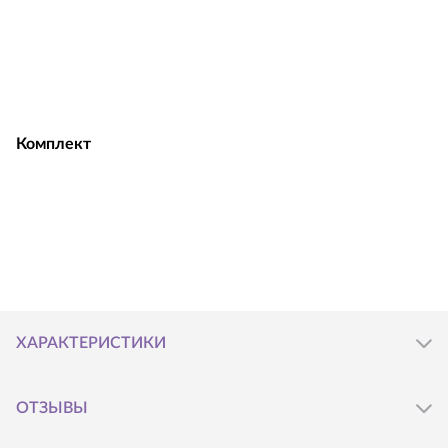
Приложение доступно для смартфонов iPhone 4S и
выше, iPad 3 и выше, iPad Mini, а также смартфонов
на Android 4.3 и выше с Bluetooth версии 4.0.
Гарантия от магазина - 1 год c момента оформления
заказа!
Комплект
Вибратор NORA
USB-кабель для зарядки
Руководство пользователя
ХАРАКТЕРИСТИКИ
ОТЗЫВЫ
Производитель
:
Lovense