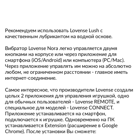
движения мастурбатора передаются на вибратор:
чем быстрее движения мастурбатора, тем сильнее
вращается головка вибратора и вибрирует его
моторчик.
Рекомендуем использовать Lovense Lush c
качественным лубрикантом на водной основе.
Вибратор Lovense Nora легко управляется двумя
кнопками на корпусе или через приложение для
смартфона (iOS/Android) или компьютера (PC/Mac).
Через приложение управлять им можно на абсолютно
любом, не ограниченном расстоянии - главное иметь
интернет-соединение.
Самое интересное, что производители Lovense создали
целых 2 приложения для управления игрушкой, одно
для обычных пользователей - Lovense REMOTE, и
специальное для моделей - Lovense CONNECT.
Приложение устанавливается на смартфон,
подключается к игрушке. Одновременно на ПК
устанавливается Extension (расширение в Google
Chrome). После установки Вы сможете: