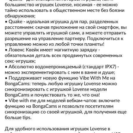
большинство игрушек Lovense, носимая - ее можно
тайно использовать в общественном месте без боязни
обнаружения;
• Quake - идеальная игрушка для пар, разделенных
расстоянием: скачав приложение на свой смартфон, вы
можете управлять игрушкой сами, а можете отправить
разрешение на управление партнеру. Подключиться к
управлению можно из любой точки планеты!
• Ловенс Квейк имеет магнитную зарядку -
обязательная деталь всех продвинутых современных
секс-игрушек;
• Абсолютно водонепроницаемый (стандарт IPX7) -
можно эксперементировать с ним в ванне и душе;
• Поддерживает новую функцию Vibe With Me на
BongaCams: теперь любую игрушку Lovense можно
синхронизировать с игрушкой Lovense модели
BongaCams и почувствовать то же, что она!
• Vibe with me для моделей вебкам-чатов: включите
функцию на BongaCams и позвольте посетителям
синхронизацию со своей игрушкой, для получения еще
больше tips.
Для удобного использования игрушек Lovense в