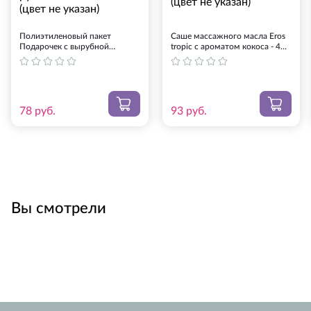
Оплата картой на сайте.
Полиэтиленовый пакет
Саше массажного масла Eros
Оплата на Яндекс.Деньги. Оплатить можно
Подарочек с вырубной
tropic с ароматом кокоса - 4
онлайн любой банковской картой. Иметь
усиленной ручкой - 20 х 30 см.
гр. (цвет не указан)
(цвет не указан)
Яндекс-кошелек при этом не обязательно.
Предоставляется ссылка на оплату.
Банковский перевод СБЕРБАНК (возможен
78
руб.
93
руб.
перевод СбербанкОнлайн). Менеджер
сообщит реквизиты при подтверждении
заказа.
QIWI-кошелек: номер +7-925-275-00-60,
оплата банковской картой или с баланса
мобильного телефона.
Вы смотрели
Если ни один из предложенных способов оплаты Вас не
устраивает, свяжитесь с нами. После произведенной
оплаты просьба сообщить нам о ней на
info@smartsextoys.ru
.