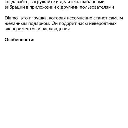
создавайте, загружайте и делитесь шаблонами
вибрации в приложении с другими пользователями
Diamo -это игрушка, которая несомненно станет самым
желанным подарком. Он подарит часы невероятных
экспериментов и наслаждения.
Особенности:
Гарантированно оригинальная игрушка
Материал покрытия: чистый медицинский силикон —
очень приятный на ощупь, безопасный материал,
который не требует особенного ухода.
Самый мощный и тихий моторчик среди подобных
игрушек.
Полностью водонепроницаем, можно использовать
под водой.
Встроенный аккумулятора (Li-Ion), заряжается от
любого USB-порта.
1,5 часа подзарядки обеспечивают до 2 часов
непрерывной работы.