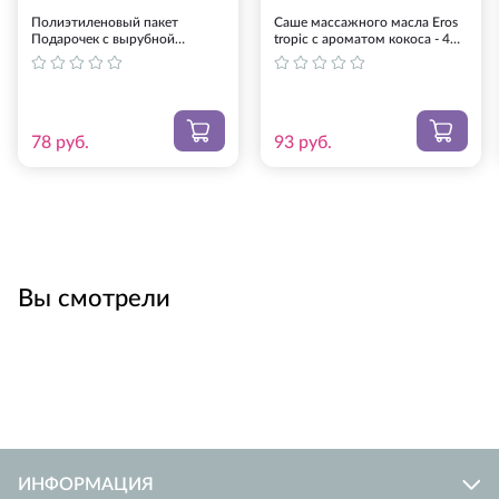
Полиэтиленовый пакет
Саше массажного масла Eros
Оплата на Яндекс.Деньги. Оплатить можно
Подарочек с вырубной
tropic с ароматом кокоса - 4
онлайн любой банковской картой. Иметь
усиленной ручкой - 20 х 30 см.
гр. (цвет не указан)
(цвет не указан)
Яндекс-кошелек при этом не обязательно.
Предоставляется ссылка на оплату.
Банковский перевод СБЕРБАНК (возможен
78
руб.
93
руб.
перевод СбербанкОнлайн). Менеджер
сообщит реквизиты при подтверждении
заказа.
QIWI-кошелек: номер +7-925-275-00-60,
оплата банковской картой или с баланса
мобильного телефона.
Вы смотрели
Если ни один из предложенных способов оплаты Вас не
устраивает, свяжитесь с нами. После произведенной
оплаты просьба сообщить нам о ней на
info@smartsextoys.ru
.
ИНФОРМАЦИЯ